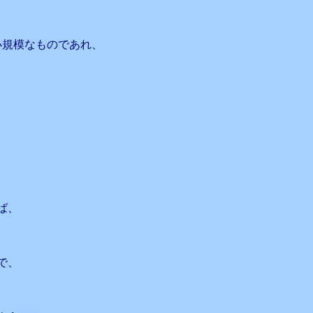
小規模なものであれ、
、
、
ば、
で、