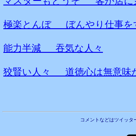
マスターもどうぞ 客が店に
極楽とんぼ ぼんやり仕事を
能力半減 吞気な人々
狡賢い人々 道徳心は無意味
コメントなどはツイッタ