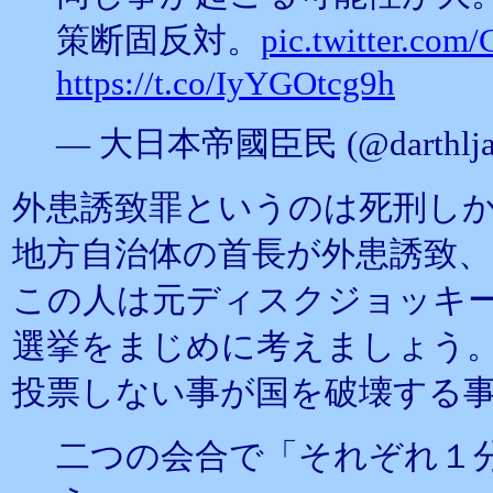
策断固反対。
pic.twitter.co
https://t.co/IyYGOtcg9h
— 大日本帝國臣民 (@darthljac
外患誘致罪というのは死刑し
地方自治体の首長が外患誘致、
この人は元ディスクジョッキ
選挙をまじめに考えましょう
投票しない事が国を破壊する
二つの会合で「それぞれ１