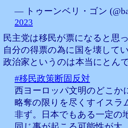
— トゥーンベリ・ゴン (@bakan
2023
民主党は移民が票になると思
自分の得票の為に国を壊して
政治家というのは本当にとん
#移民政策断固反対
西ヨーロッパ文明のどこか
略奪の限りを尽くすイスラ
非ず。日本でもある一定の
同じ事が起こる可能性が大