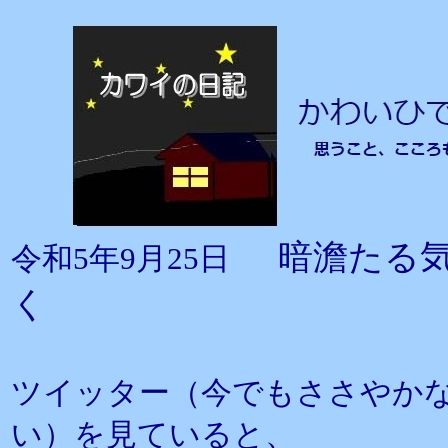
暗澹たる
令和5年9月25日
く
ツイッター（今でもささやか
い）を見ていると、