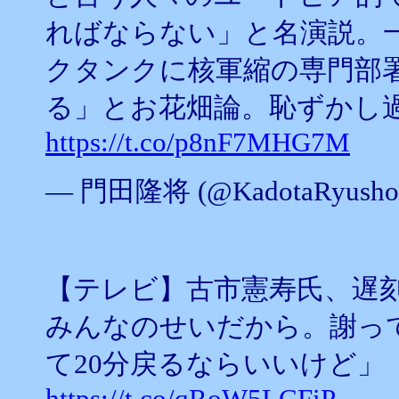
ればならない」と名演説。
クタンクに核軍縮の専門部署
る」とお花畑論。恥ずかし
https://t.co/p8nF7MHG7M
— 門田隆将 (@KadotaRyusho
【テレビ】古市憲寿氏、遅
みんなのせいだから。謝っ
て20分戻るならいいけど」
https://t.co/qRoW5LCFiP