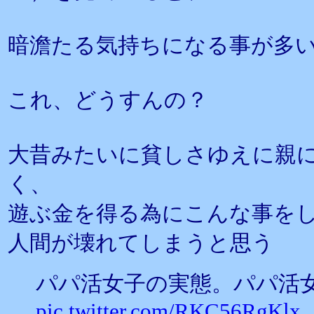
暗澹たる気持ちになる事が多
これ、どうすんの？
大昔みたいに貧しさゆえに親
く、
遊ぶ金を得る為にこんな事を
人間が壊れてしまうと思う
パパ活女子の実態。パパ活
pic.twitter.com/RKC56RgKlx