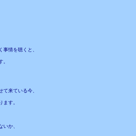
く事情を聴くと、
す。
せて来ている今、
ります。
ないか、