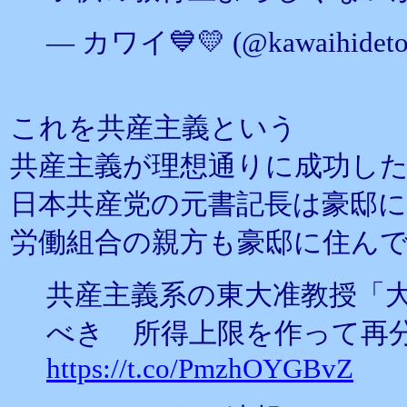
— カワイ💙💛 (@kawaihideto
これを共産主義という
共産主義が理想通りに成功し
日本共産党の元書記長は豪邸
労働組合の親方も豪邸に住ん
共産主義系の東大准教授「
べき 所得上限を作って再
https://t.co/PmzhOYGBvZ