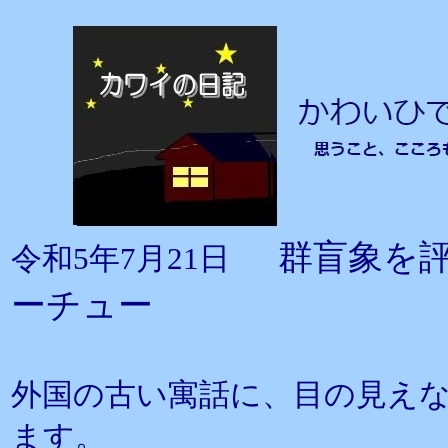
群盲象を
令和5年7月21日
ーチュー
外国の古い寓話に、目の見え
ます。