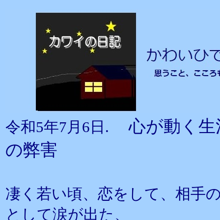
心が動く生
令和5年7月6日.
の弊害
凄く若い頃、恋をして、相手
として涙が出た、