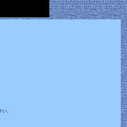
。
。
さい。