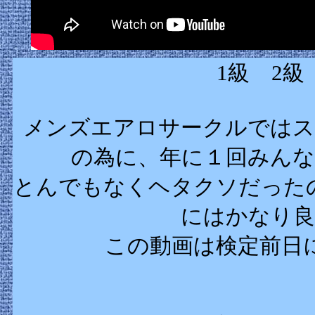
1級 2級
メンズエアロサークルではス
の為に、年に１回みんな
とんでもなくヘタクソだった
にはかなり良
この動画は検定前日