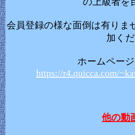
の上級者を
会員登録の様な面倒は有りま
加くだ
ホームページ
https://r4.quicca.com/~k
他の動