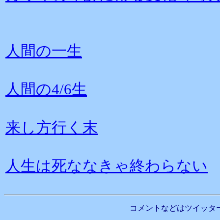
人間の一生
人間の4/6生
来し方行く末
人生は死ななきゃ終わらない
コメントなどはツイッタ