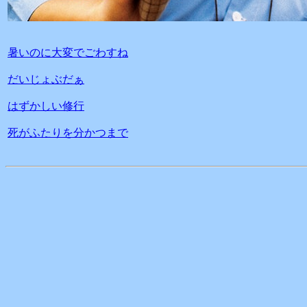
暑いのに大変でごわすね
だいじょぶだぁ
はずかしい修行
死がふたりを分かつまで