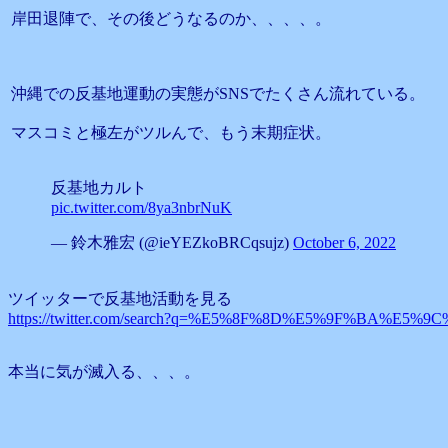
岸田退陣で、その後どうなるのか、、、、。
沖縄での反基地運動の実態がSNSでたくさん流れている。
マスコミと極左がツルんで、もう末期症状。
反基地カルト
pic.twitter.com/8ya3nbrNuK
— 鈴木雅宏 (@ieYEZkoBRCqsujz)
October 6, 2022
ツイッターで反基地活動を見る
https://twitter.com/search?q=%E5%8F%8D%E5%9F%BA%E5%9C%
本当に気が滅入る、、、。