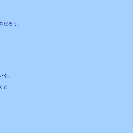
のだろう。
、
いる。
くと