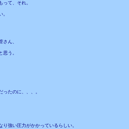
もって、それ。
い。
菅さん、
と思う。
だったのに、、、。
なり強い圧力がかかっているらしい。