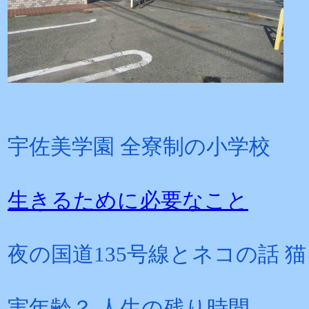
宇佐美
学園 全寮制の小学校
生きるために必要なこと
夜の国道
135号線とネコの話 
実年齢？
人生の残り時間