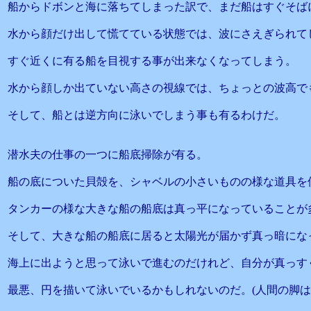
船からドボンと海に落ちてしまった訳で、まだ船はすぐそば
水から顔だけ出して慌てている状態では、波にさえぎられて
すぐ近くに有る船を目視する事が出来なくなってしまう。
水から顔しか出ていない高さの視線では、ちょっとの波高で
そして、船とは逆方向に泳いでしまう事も有るわけだ。
潜水夫の仕事の一つに船底掃除が有る。
船の底についた貝殻を、シャベルの小さいものの様な道具を
タンカーの様な大きな船の船底は真っ平になっていることが
そして、大きな船の船底に居ると太陽光が届かず真っ暗にな
海上に出ようと思って泳いで進むのだけれど、自分が真っす
最悪、円を描いて泳いでいるかもしれないのだ。(人間の脚は