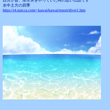
自分が昔、潜水夫をやっていた時の思い出話です
水中土方の四季
https://r4.quicca.com/~kawai/kawai/report/diver1.htm