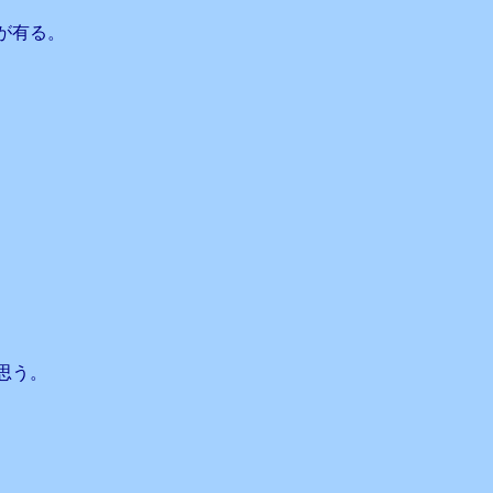
が有る。
思う。