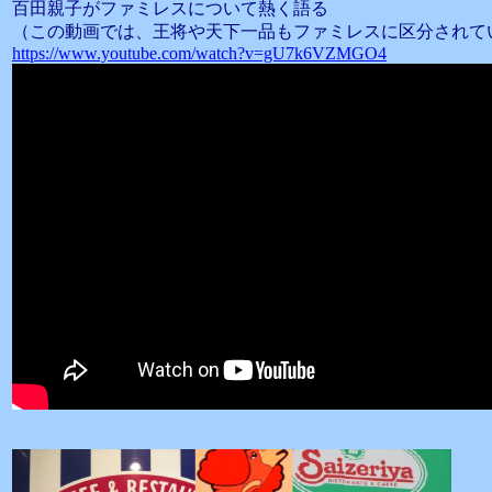
百田親子がファミレスについて熱く語る
（この動画では、王将や天下一品もファミレスに区分されて
https://www.youtube.com/watch?v=gU7k6VZMGO4