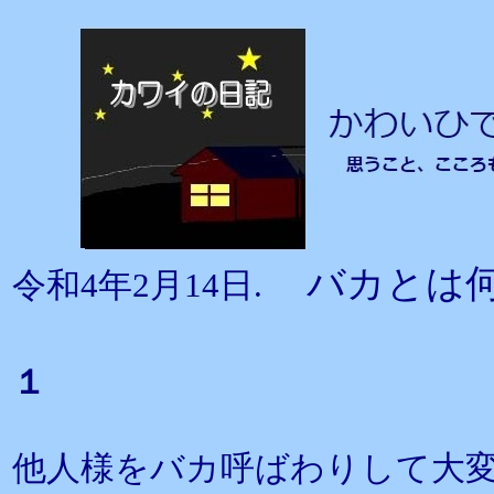
バカとは
令和4年2月14日.
１
他人様をバカ呼ばわりして大