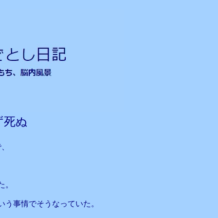
ず死ぬ
で、
た。
いう事情でそうなっていた。