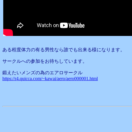
ある程度体力の有る男性なら誰でも出来る様になります。
サークルへの参加をお待ちしています。
鍛えたいメンズの為のエアロサークル
https://r4.quicca.com/~kawai/aero/aero000001.html