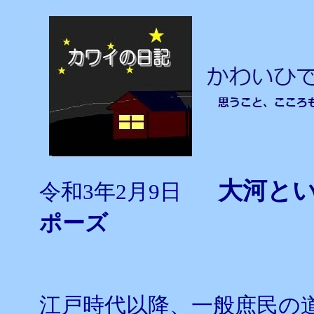
大河と
令和3年2月9日
ポーズ
江戸時代以降、一般庶民の