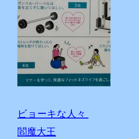
ビョーキな人々
閻魔大王