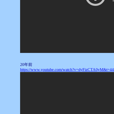
20年前
https://www.youtube.com/watch?v=dyFizCTA0yM&t=44