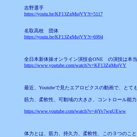
吉野選手
https://youtu.be/KF13ZgMujVY?t=5117
名取高校 団体
https://youtu.be/KF13ZgMujVY?t=6994
全日本新体操オンライン演技会ONE の演技は本
https://www.youtube.com/watch?v=KF13ZgMujVY
最近、Youtubeで見たエアロビクスの動画で、と
筋力、柔軟性、可動域の大きさ、コントロール能力
https://www.youtube.com/watch?v=4jYv7wgUEww
体力とは、筋力、持久力、柔軟性、この３つのこと