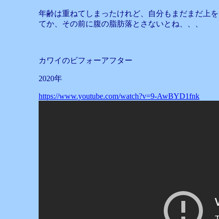
年齢は重ねてしまったけれど、自分もまだまだ上を
てか、その前に腹の脂肪落とさないとね、、、
カワイのビフォーアフター
2020年
https://www.youtube.com/watch?v=9-AwBYD1fnk