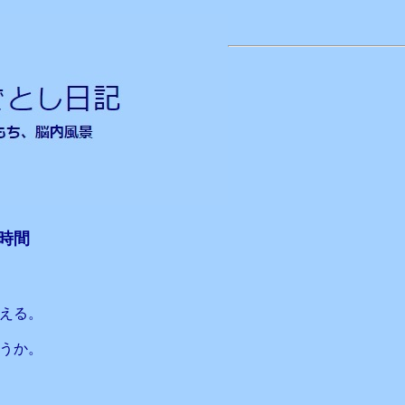
時間
える。
うか。