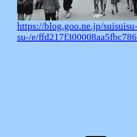
https://blog.goo.ne.jp/suisuisu
su-/e/ffd217f300008aa5fbc78