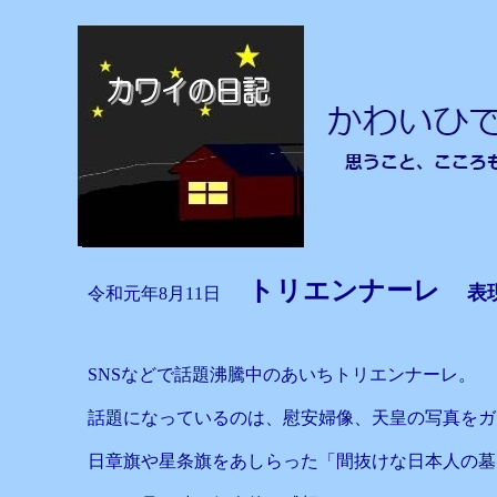
トリエンナーレ
表
令和元年8月11日
SNSなどで話題沸騰中のあいちトリエンナーレ。
話題になっているのは、慰安婦像、天皇の写真をガ
日章旗や星条旗をあしらった「間抜けな日本人の墓