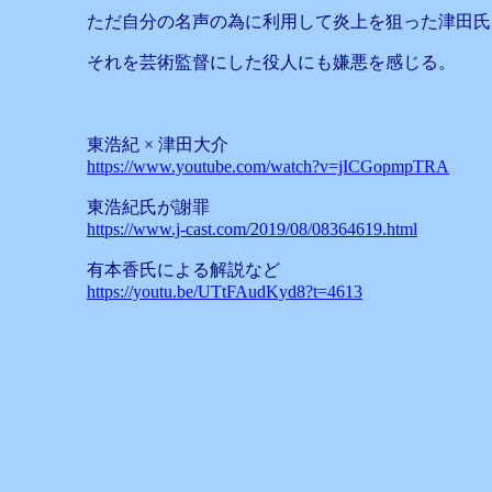
ただ自分の名声の為に利用して炎上を狙った津田氏
それを芸術監督にした役人にも嫌悪を感じる。
東浩紀 × 津田大介
https://www.youtube.com/watch?v=jICGopmpTRA
東浩紀氏が謝罪
https://www.j-cast.com/2019/08/08364619.html
有本香氏による解説など
https://youtu.be/UTtFAudKyd8?t=4613