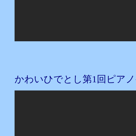
かわいひでとし第1回ピアノ