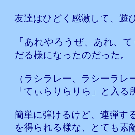
友達はひどく感激して、遊
「あれやろうぜ、あれ、て
だる様になったのだった。
（ラシラレー、ラシーラレ
「
てぃらりらりら
」と入る
簡単に弾けるけど、連弾す
を得られる様な、とても素