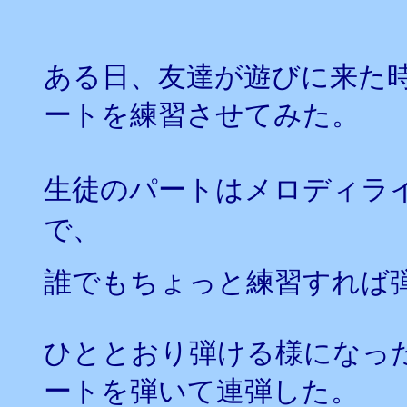
ある日、友達が遊びに来た時
ートを練習させてみた。
生徒のパートはメロディラ
で、
誰でもちょっと練習すれば
ひととおり弾ける様になっ
ートを弾いて連弾した。