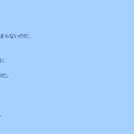
まらないのだ。
に
のだ。
。