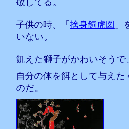
敬してる。
子供の時、「
捨身飼虎図
」
いない。
飢えた獅子がかわいそうで
自分の体を餌として与えた
のだ。