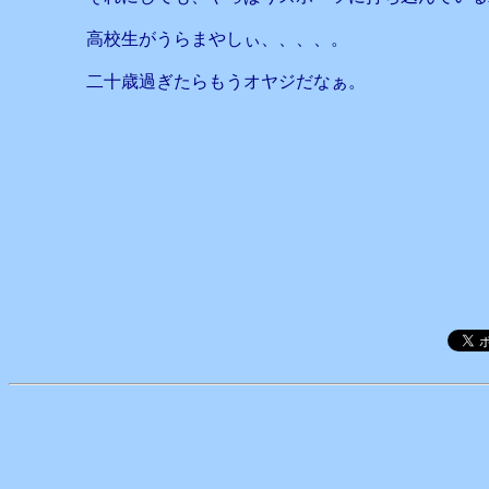
高校生がうらまやしぃ、、、、。
二十歳過ぎたらもうオヤジだなぁ。