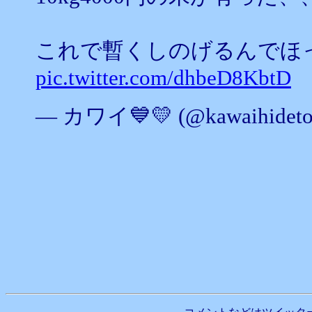
これで暫くしのげるんでほ
pic.twitter.com/dhbeD8KbtD
— カワイ💙💛 (@kawaihideto