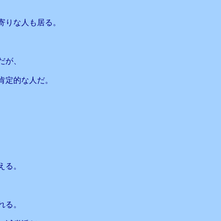
寄りな人も居る。
だが、
肯定的な人だ。
える。
れる。