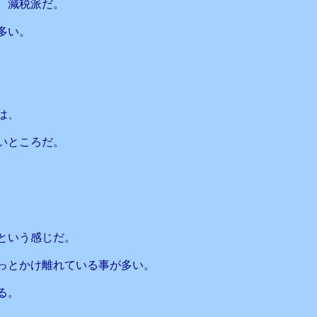
、減税派だ。
多い。
、
は、
いところだ。
、
という感じだ。
っとかけ離れている事が多い。
る。