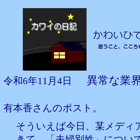
異常な業
令和6年11月4日
有本香さんのポスト。
そういえば今日、某メディ
きて、「夫婦別姓」につい