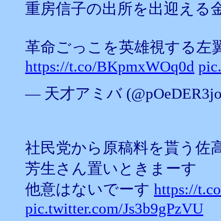
重房信子の出所を出迎える
革命ごっこを英雄視する左翼
https://t.co/BKpmxWOq0d
pic
— 天才アミバ (@pOeDER3jo9
社民党から原稿料を貰う佐
芳生さん置いときまーす
他意はないでーす
https://t.
pic.twitter.com/Js3b9gPzVU