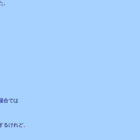
た。
、
場合では
するけれど、