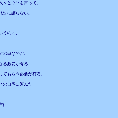
次々とウソを言って、
絶対に譲らない。
いうのは、
での事なのだ。
なる必要が有る。
してもらう必要が有る。
スの自宅に運んだ、
市に、