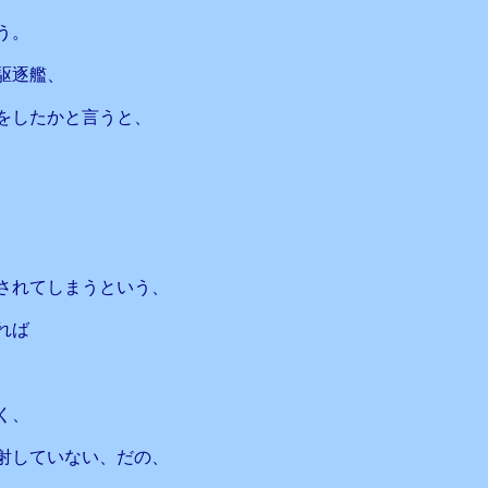
う。
駆逐艦、
をしたかと言うと、
、
されてしまうという、
れば
く、
射していない、だの、