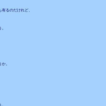
も有るのだけれど、
。
う。
。
うか。
う。