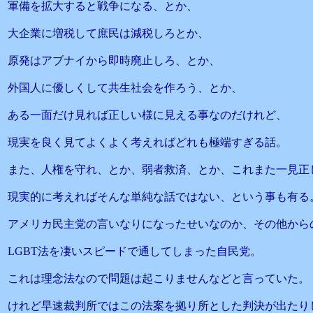
軍備を拡大すると戦争になる、とか、
大企業に増税して庶民は減税しろとか、
原発はアブナイから即時廃止しろ、とか、
外国人に優しくして共生社会を作ろう、とか、
ある一面だけ見れば正しい様に見える事なのだけれど、
現実を良く見てよくよく考えればどれも極端すぎる話。
また、人権を守れ、とか、弱者救済、とか、これまた一見正
現実的に考えればそんな単純な話ではない、という事も有る
アメリカ民主党の言いなりになったせいなのか、その他から
LGBT法を凄いスピードで通してしまった自民党。
これは理念法なので問題は起こりませんなどと言っていた。
けれど早速裁判所ではこの法案を拠り所とした判決が出たり