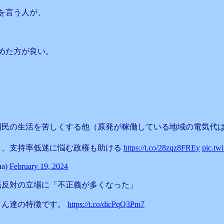
を言う人が、
めた方が良い。
国民の生活を苦しくする他（原発が稼働している地域の電気代は
し、支持率低迷に悩む政権も助ける
https://t.co/28zqz8FREy
pic.tw
a)
February 19, 2024
転反対の立場に「不正義が多くなった」
さん達の特徴です。
https://t.co/dicPqQ3Pm7