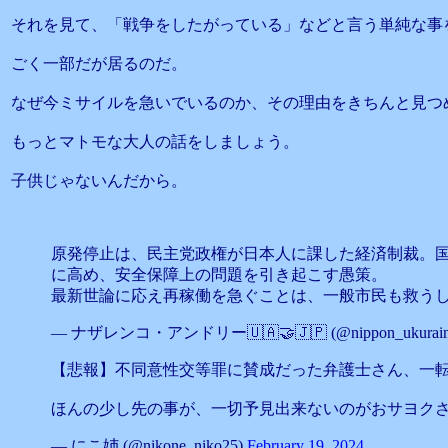
それを見て、「戦争をしたがっている」などと言う単純な事
ごく一部だが居るのだ。
なぜ今ミサイルを急いでいるのか、その理由をきちんと見つ
もっとマトモな大人の話をしましょう。
子供じゃないんだから。
原発停止は、民主党政権が日本人に課した経済制裁。
に高め、安全保障上の問題を引き起こす愚策。
最新世論に応え再稼働を急ぐことは、一般市民も救う
— ナザレンコ・アンドリー🇺🇦🤝🇯🇵 (@nippon_ukurain
【悲報】不同意性交等罪に賛成だった弁護士さん、一
ほんの少し先の事が、一切予見出来ないのがおサヨク
— にこ姉 (@nikone_niko25)
February 19, 2024