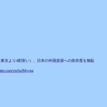
東京より4割安い）、日本の外国資源への依存度を無駄
itter.com/vm5qJMycgg