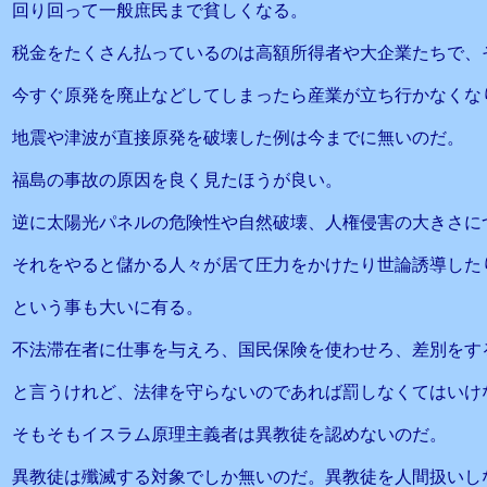
回り回って一般庶民まで貧しくなる。
税金をたくさん払っているのは高額所得者や大企業たちで、
今すぐ原発を廃止などしてしまったら産業が立ち行かなくな
地震や津波が直接原発を破壊した例は今までに無いのだ。
福島の事故の原因を良く見たほうが良い。
逆に太陽光パネルの危険性や自然破壊、人権侵害の大きさに
それをやると儲かる人々が居て圧力をかけたり世論誘導した
という事も大いに有る。
不法滞在者に仕事を与えろ、国民保険を使わせろ、差別をす
と言うけれど、法律を守らないのであれば罰しなくてはいけ
そもそもイスラム原理主義者は異教徒を認めないのだ。
異教徒は殲滅する対象でしか無いのだ。異教徒を人間扱いし