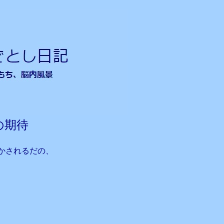
の期待
かされるだの、
、