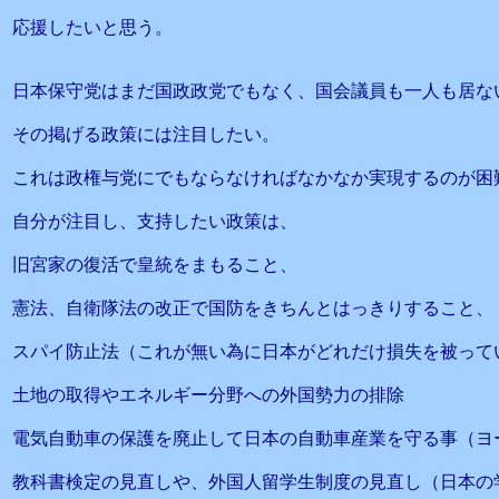
応援したいと思う。
日本保守党はまだ国政政党でもなく、国会議員も一人も居な
その掲げる政策には注目したい。
これは政権与党にでもならなければなかなか実現するのが困
自分が注目し、支持したい政策は、
旧宮家の復活で皇統をまもること、
憲法、自衛隊法の改正で国防をきちんとはっきりすること、
スパイ防止法（これが無い為に日本がどれだけ損失を被って
土地の取得やエネルギー分野への外国勢力の排除
電気自動車の保護を廃止して日本の自動車産業を守る事（ヨ
教科書検定の見直しや、外国人留学生制度の見直し（日本の