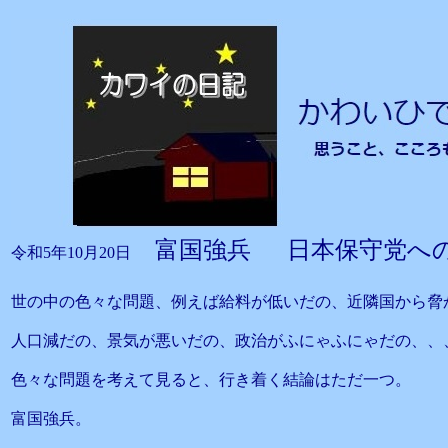
富国強兵 日本保守党へ
令和5年10月20日
世の中の色々な問題、例えば給料が低いだの、近隣国から脅
人口減だの、景気が悪いだの、政治がふにゃふにゃだの、、
色々な問題を考えて見ると、行き着く結論はただ一つ。
富国強兵。