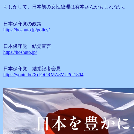
もしかして、日本初の女性総理は有本さんかもしれない。
日本保守党の政策
https://hoshuto.jp/policy/
日本保守党 結党宣言
https://hoshuto.jp/
日本保守党 結党記者会見
https://youtu.be/XcjOCRMA8VU?t=1804