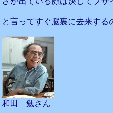
さが出ている顔は決してブサ
と言ってすぐ脳裏に去来する
和田 勉さん