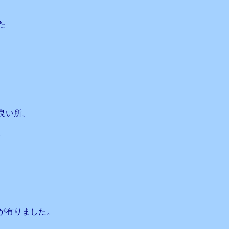
た
良い所、
。
が有りました。