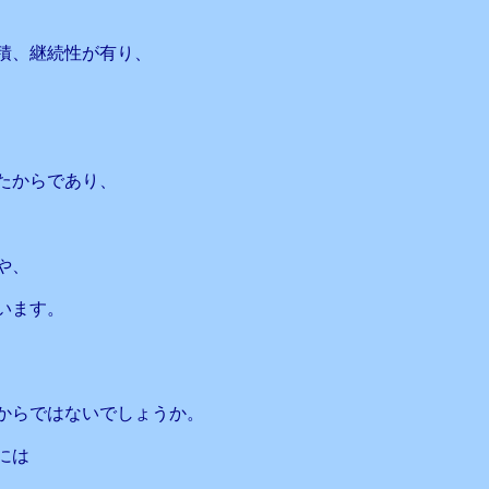
積、継続性が有り、
たからであり、
や、
います。
からではないでしょうか。
には