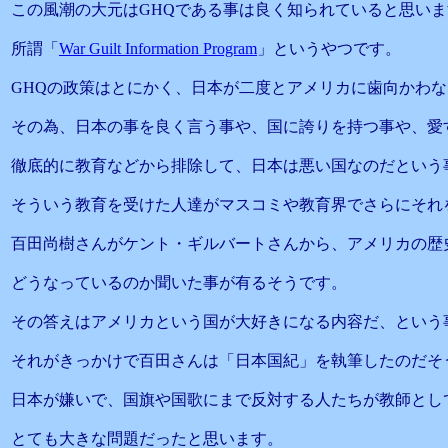
この風潮の大元はGHQである事は良く知られていると思いま
所謂「
War Guilt Information Program
」というやつです。
GHQの政策はとにかく、日本が二度とアメリカに歯向かわ
その為、日本の事を良く言う事や、国に誇りを持つ事や、愛
徹底的に教育などから排除して、日本は悪い国なのだという
そういう教育を受けた人達がマスコミや教育界でさらにそれ
百田尚樹さんがケント・ギルバートさんから、アメリカの歴
どうなっているのか聞いた事が有るそうです。
その答えはアメリカという国が大好きになる内容だ、という
それがきっかけで百田さんは「日本国紀」を執筆したのだそ
日本が嫌いで、国旗や国歌にまで反対する人たちが教師とし
とても大きな問題だったと思います。