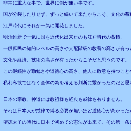
非常に重大な事で、世界に例が無い事です。
国が分裂したりせず、ずっと続いて来たからこそ、文化の蓄
江戸時代にそれが一気に開花しました。
明治維新で一気に国を近代化出来たのも江戸時代の蓄積、
一般庶民の知的レベルの高さや支配階級の教養の高さが有っ
文化や経済、技術の高さが有ったからこそだと思うのです。
この継続性が勤勉さや道徳心の高さ、他人に敬意を持つこと
私利私欲ではなく全体の為を考える判断に繋がったのだと思
日本の宗教、神道には教祖様も経典も戒律も有りません。
それは日本人が戒律で縛る必要が無いほど道徳心が高かった
聖徳太子の時代に日本で初めての憲法が出来て、その第一条