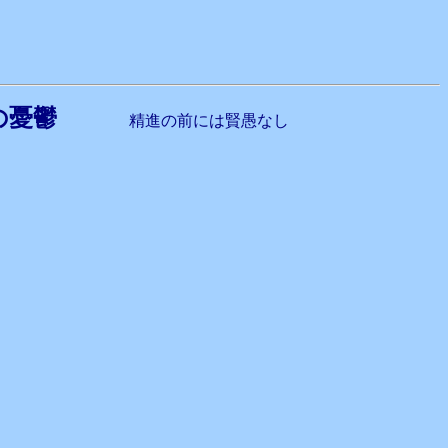
義の憂鬱
精進の前には賢愚なし