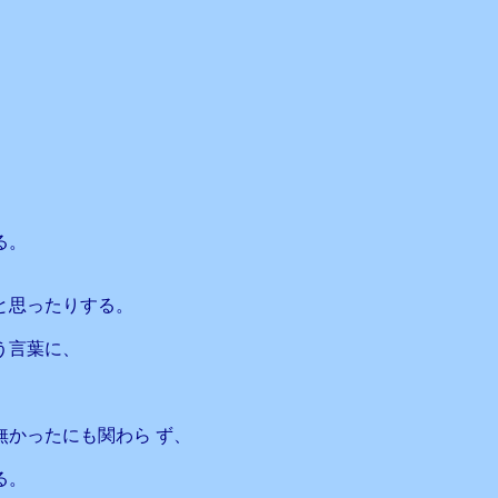
る。
と思ったりする。
う言葉に、
かったにも関わら ず、
る。