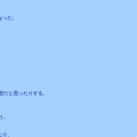
なった。
想だと思ったりする。
、
う。
たり、