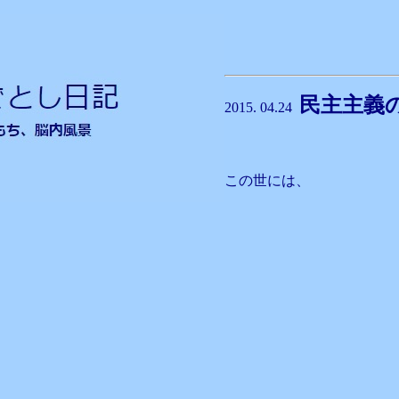
民主主
2015. 04.24
この世には、