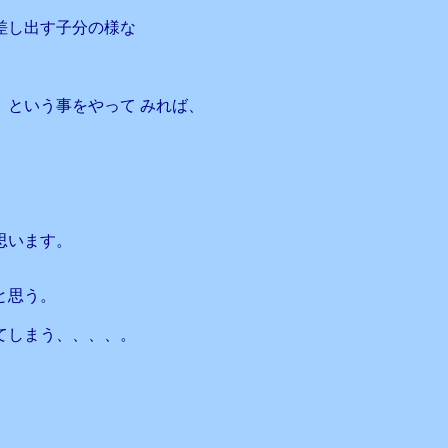
差し出す子分の様な
という事をやって みれば、
思います。
と思う。
てしまう、、、、。