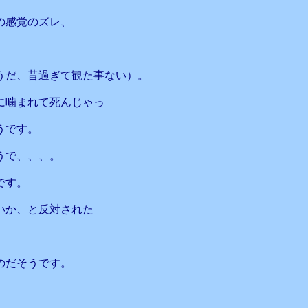
の感覚のズレ、
うだ、昔過ぎて観た事ない）。
に噛まれて死んじゃっ
うです。
うで、、、。
です。
いか、と反対された
のだそうです。