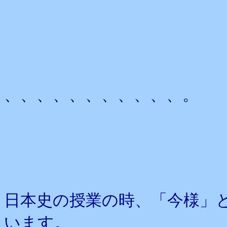
、、、、、、、、、、、。
日本史の授業の時、「今様」
います。