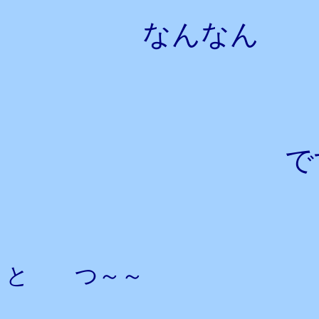
なんなん
ですかー
ぱ
と つ～～