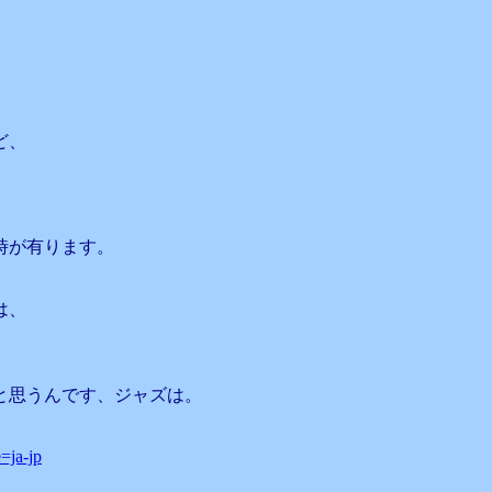
ど、
時が有ります。
は、
と思うんです、ジャズは。
=ja-jp